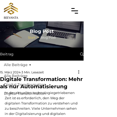
Blog Post
Start
>
Blog Post
Beitrag
Alle Beiträge
15. März 2024
3 Min. Lesezeit
Alle Beiträge
Digitale Transformation: Mehr
Digital Transformation
als nur Automatisierung
In der aktuellen technologiegetriebenen 
Digital Transformation
Zeit ist es erforderlich, den Weg der 
digitalen Transformation zu verstehen und 
zu beschreiten. Viele Unternehmen sehen 
in der Digitalisierung und digitalen 